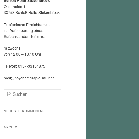
Schloß Holte-Stukenbrock
Ottenheide 1
33758 Schloß Holte-Stukenbrock
Telefonische Erreichbarkeit
zur Vereinbarung eines
Sprechstunden-Termins:
mittwochs
von 12.00 – 13.40 Uhr
Telefon: 0157-33151875
post@psychotherapie-rau.net
S
u
c
h
NEUESTE KOMMENTARE
e
n
ARCHIV