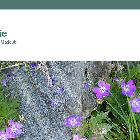
ie
-Matloub